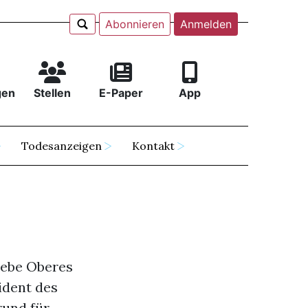
Abonnieren
Anmelden
gen
Stellen
E-Paper
App
Todesanzeigen
Kontakt
iebe Oberes
ident des
rund für