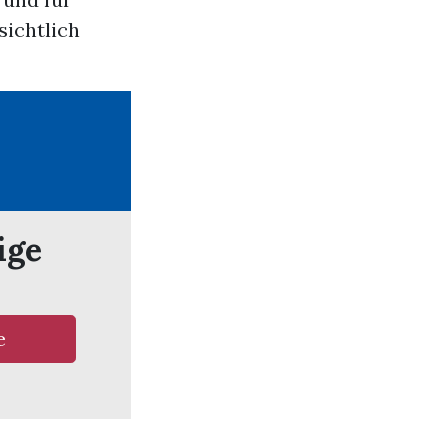
sichtlich
ige
e