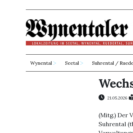
Wynental
Seetal
Suhrental / Ruede
Wechs
21.05.2026
(Mitg.) Der
Suhrental (t
Verwaltungsr