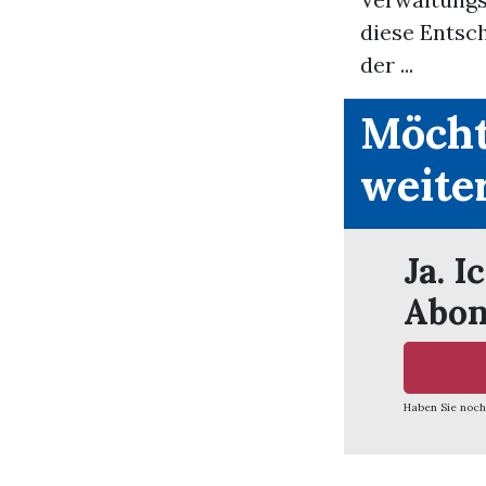
diese Entsc
der ...
Möcht
weite
Ja. I
Abon
Haben Sie noch