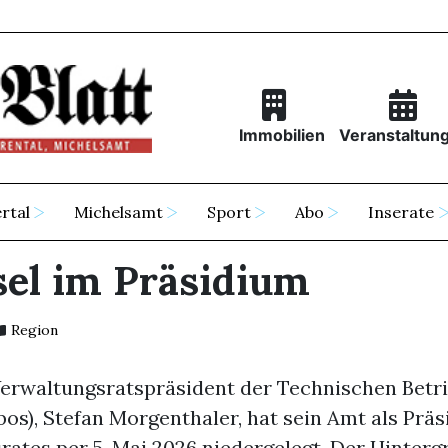
Immobilien
Veranstaltun
rtal
Michelsamt
Sport
Abo
Inserate
el im Präsidium
Region
 Verwaltungsratspräsident der Technischen Betr
bos), Stefan Morgenthaler, hat sein Amt als Präs
ates per 5. Mai 2026 niedergelegt. Der Hinterg