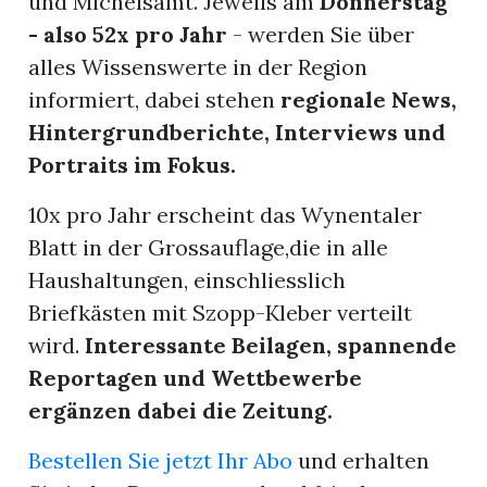
und Michelsamt. Jeweils am
Donnerstag
- also 52x pro Jahr
- werden Sie über
nental
alles Wissenswerte in der Region
informiert, dabei stehen
regionale News,
Hintergrundberichte, Interviews und
Portraits im Fokus.
Burg
10x pro Jahr erscheint das Wynentaler
rrenäsch
Blatt in der Grossauflage,die in alle
ntenschwil
Haushaltungen, einschliesslich
Briefkästen mit Szopp-Kleber verteilt
wird.
Interessante Beilagen, spannende
Reportagen und Wettbewerbe
n
ergänzen dabei die Zeitung.
Bestellen Sie jetzt Ihr Abo
und erhalten
ster