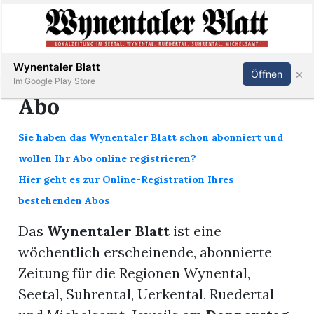
Abonnieren
Anmelden
Wynentaler Blatt
×
Öffnen
Im Google Play Store
Abo
Sie haben das Wynentaler Blatt schon abonniert und
Immobilien
wollen Ihr Abo online registrieren?
Hier geht es zur Online-Registration Ihres
Veranstaltungen
bestehenden Abos
Stellen
Das
Wynentaler Blatt
ist eine
wöchentlich erscheinende, abonnierte
E-
Zeitung für die Regionen Wynental,
Paper
Seetal, Suhrental, Uerkental, Ruedertal
App