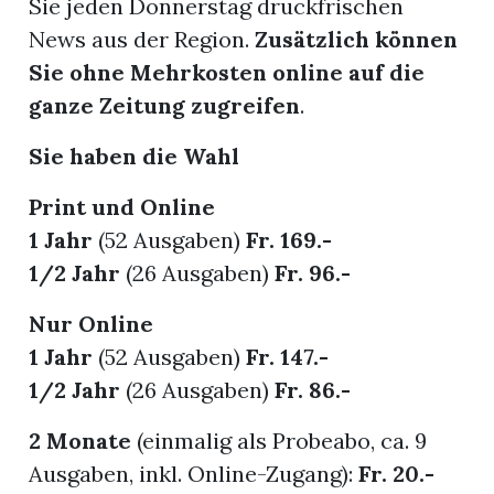
Sie jeden Donnerstag druckfrischen
News aus der Region.
Zusätzlich können
Sie ohne Mehrkosten online auf die
ganze Zeitung zugreifen
.
ionen
Sie haben die Wahl
Print und Online
1 Jahr
(52 Ausgaben)
Fr. 169.-
1/2 Jahr
(26 Ausgaben)
Fr. 96.-
n
zeige
Nur Online
1 Jahr
(52 Ausgaben)
Fr. 147.-
n
1/2 Jahr
(26 Ausgaben)
Fr. 86.-
ration
2 Monate
(einmalig als Probeabo, ca. 9
Ausgaben, inkl. Online-Zugang):
Fr. 20.-