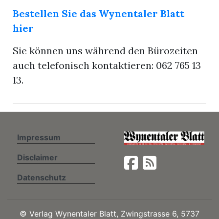
Bestellen Sie das Wynentaler Blatt
hier
n
Sie können uns während den Bürozeiten
auch telefonisch kontaktieren: 062 765 13
13.
Impressum
Disclaimer
Datenschutz
©
Verlag Wynentaler Blatt, Zwingstrasse 6, 5737