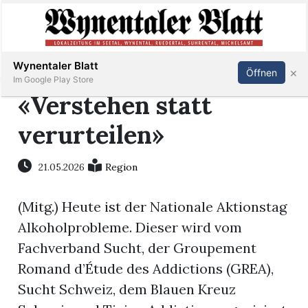
Abonnieren
Anmelden
Wynentaler Blatt
×
Öffnen
Im Google Play Store
«Verstehen statt
verurteilen»
Immobilien
21.05.2026
Region
Veranstaltungen
(Mitg.) Heute ist der Nationale Aktionstag
Stellen
Alkoholprobleme. Dieser wird vom
Fachverband Sucht, der Groupement
E-
Romand d’Étude des Addictions (GREA),
Paper
Sucht Schweiz, dem Blauen Kreuz
App