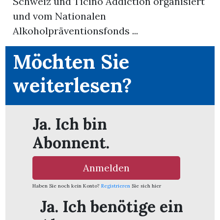
Schweiz und Ticino Addiction organisiert
und vom Nationalen
nental
Alkoholpräventionsfonds ...
Möchten Sie
Burg
weiterlesen?
rrenäsch
Ja. Ich bin
ntenschwil
Abonnent.
Anmelden
n
Haben Sie noch kein Konto?
Registrieren
Sie sich hier
Ja. Ich benötige ein
ster