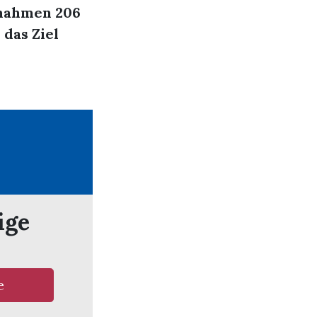
 nahmen 206
das Ziel
ige
e