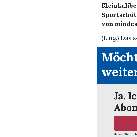
Kleinkalib
Sportschüt
von mindes
(Eing.) Das s
Möcht
weite
Ja. I
Abon
Haben Sie noch