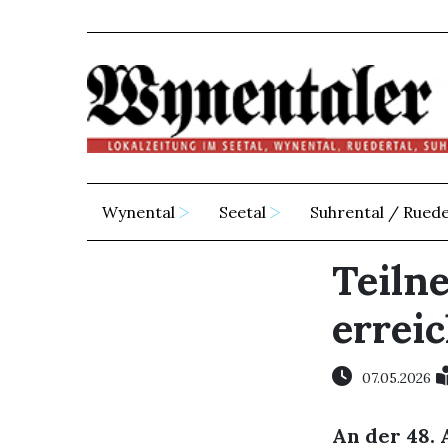
Wynental
Seetal
Suhrental / Ruede
Teiln
erreic
07.05.2026
An der 48.