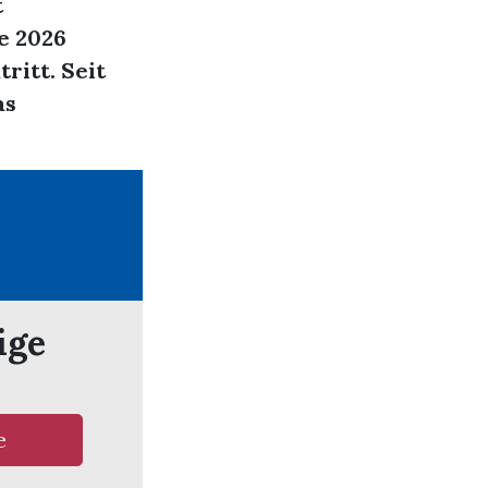
t
e 2026
ritt. Seit
as
ige
e