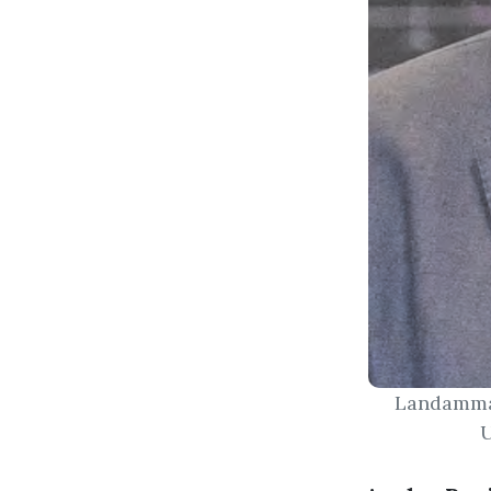
Landamman
U