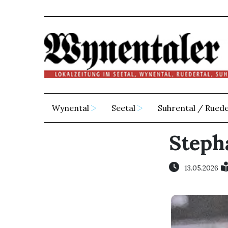
Wynental
Seetal
Suhrental / Ruede
Stepha
13.05.2026