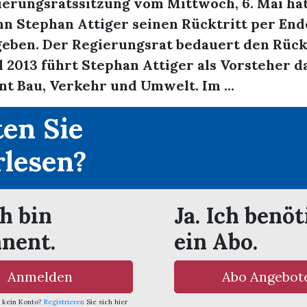
ierungsratssitzung vom Mittwoch, 6. Mai ha
 Stephan Attiger seinen Rücktritt per End
eben. Der Regierungsrat bedauert den Rückt
l 2013 führt Stephan Attiger als Vorsteher d
t Bau, Verkehr und Umwelt. Im ...
en Sie
rlesen?
ch bin
Ja. Ich benöt
nent.
ein Abo.
Anmelden
Abo Angebot
 kein Konto?
Registrieren
Sie sich hier