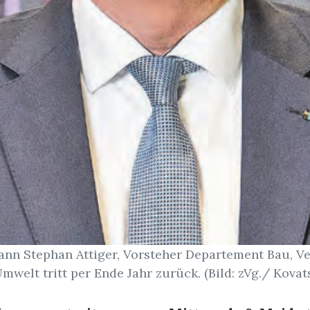
n Stephan Attiger, Vorsteher Departement Bau, V
mwelt tritt per Ende Jahr zurück. (Bild: zVg./ Kovat