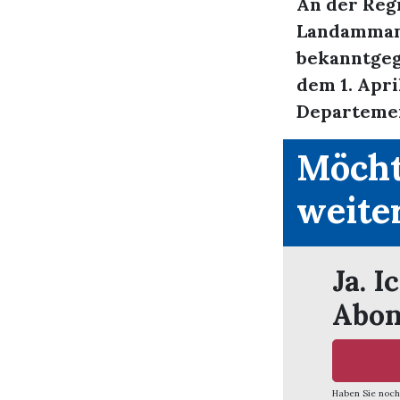
An der Reg
Landammann
bekanntgeg
dem 1. Apri
Departemen
Möcht
weite
Ja. I
Abon
Haben Sie noch