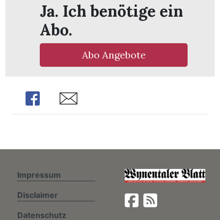
Ja. Ich benötige ein
Abo.
n
Abo Angebote
Share
Share
Impressum
Disclaimer
Datenschutz