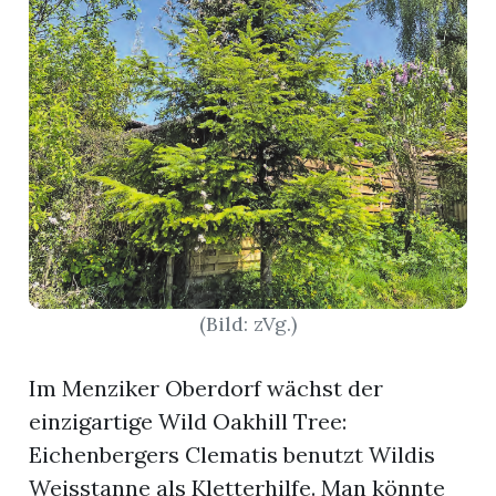
nental
Burg
rrenäsch
ntenschwil
(Bild: zVg.)
Im Menziker Oberdorf wächst der
n
einzigartige Wild Oakhill Tree:
Eichenbergers Clematis benutzt Wildis
Weisstanne als Kletterhilfe. Man könnte
ster