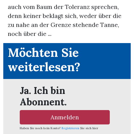
auch vom Baum der Toleranz sprechen,
denn keiner beklagt sich, weder über die
zu nahe an der Grenze stehende Tanne,
noch über die ...
ionen
Möchten Sie
weiterlesen?
n
zeige
Ja. Ich bin
Abonnent.
n
ration
Anmelden
Haben Sie noch kein Konto?
Registrieren
Sie sich hier