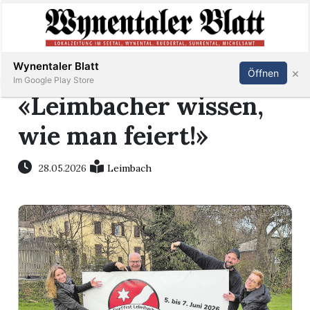
Abonnieren
Anmelden
Wynentaler Blatt
×
Öffnen
Im Google Play Store
«Leimbacher wissen,
wie man feiert!»
Immobilien
28.05.2026
Leimbach
Veranstaltungen
Stellen
E-
Paper
App