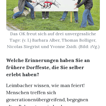
nental
Das OK freut sich auf drei unvergessliche
Burg
Tage: (v. l.) Barbara Alber, Thomas Bolliger,
Nicolas Siegrist und Yvonne Zsidi. (Bild: zVg.)
rrenäsch
Welche Erinnerungen haben Sie an
ntenschwil
frühere Dorffeste, die Sie selber
erlebt haben?
n
Leimbacher wissen, wie man feiert!
Menschen treffen sich
generationenübergreifend, begegnen
ster