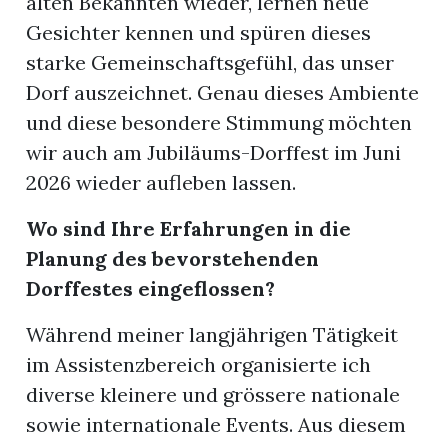
alten Bekannten wieder, lernen neue
Gesichter kennen und spüren dieses
starke Gemeinschaftsgefühl, das unser
Dorf auszeichnet. Genau dieses Ambiente
und diese besondere Stimmung möchten
ionen
wir auch am Jubiläums-Dorffest im Juni
2026 wieder aufleben lassen.
Wo sind Ihre Erfahrungen in die
Planung des bevorstehenden
n
zeige
Dorffestes eingeflossen?
n
Während meiner langjährigen Tätigkeit
ration
im Assistenzbereich organisierte ich
diverse kleinere und grössere nationale
sowie internationale Events. Aus diesem