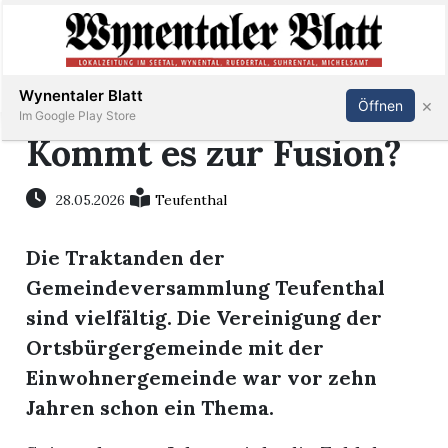
Abonnieren
Anmelden
Wynentaler Blatt
×
Öffnen
Im Google Play Store
Kommt es zur Fusion?
Immobilien
28.05.2026
Teufenthal
Die Traktanden der
Veranstaltungen
Gemeindeversammlung Teufenthal
sind vielfältig. Die Vereinigung der
Stellen
Ortsbürgergemeinde mit der
E-
Einwohnergemeinde war vor zehn
Paper
Jahren schon ein Thema.
App