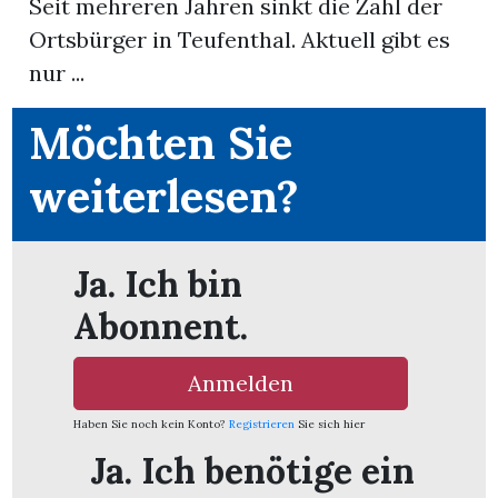
Seit mehreren Jahren sinkt die Zahl der
nental
Ortsbürger in Teufenthal. Aktuell gibt es
nur ...
Möchten Sie
Burg
weiterlesen?
rrenäsch
Ja. Ich bin
ntenschwil
Abonnent.
Anmelden
n
Haben Sie noch kein Konto?
Registrieren
Sie sich hier
Ja. Ich benötige ein
ster