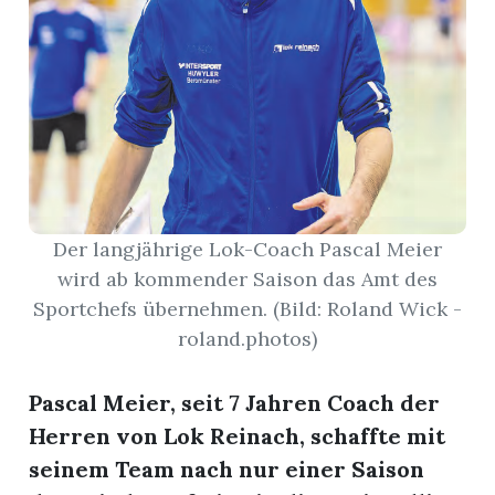
nental
Burg
rrenäsch
Der langjährige Lok-Coach Pascal Meier
wird ab kommender Saison das Amt des
ntenschwil
Sportchefs übernehmen. (Bild: Roland Wick -
roland.photos)
n
Pascal Meier, seit 7 Jahren Coach der
Herren von Lok Reinach, schaffte mit
seinem Team nach nur einer Saison
ster