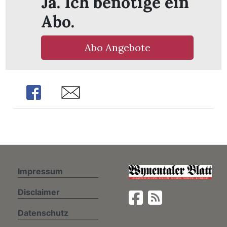
Ja. Ich benötige ein
Abo.
n
Abo Angebote
Share
Share
Impressum
Disclaimer
Datenschutz