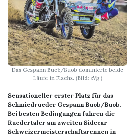
nental
Burg
rrenäsch
Das Gespann Buob/Buob dominierte beide
ntenschwil
Läufe in Flachs. (Bild: zVg.)
Sensationeller erster Platz für das
Schmiedrueder Gespann Buob/Buob.
n
Bei besten Bedingungen fuhren die
Ruedertaler am zweiten Sidecar
Schweizermeisterschaftsrennen in
ster