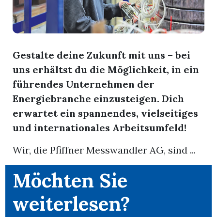
nental
Gestalte deine Zukunft mit uns – bei
uns erhältst du die Möglichkeit, in ein
Burg
führendes Unternehmen der
Energiebranche einzusteigen. Dich
rrenäsch
erwartet ein spannendes, vielseitiges
ntenschwil
und internationales Arbeitsumfeld!
Wir, die Pfiffner Messwandler AG, sind ...
n
Möchten Sie
weiterlesen?
ster