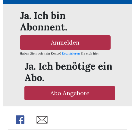
Ja. Ich bin
Abonnent.
Anmelden
ionen
Haben Sie noch kein Konto?
Registrieren
Sie sich hier
Ja. Ich benötige ein
Abo.
n
zeige
Abo Angebote
n
ration
Share
Share