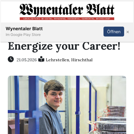
Abonnieren
Anmelden
Wynentaler Blatt
×
Öffnen
Im Google Play Store
Energize your Career!
Immobilien
21.05.2026
Lehrstellen
,
Hirschthal
Veranstaltungen
Stellen
E-
Paper
App