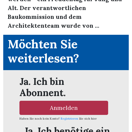
Alt. Der verantwortlichen
Baukommission und dem
Architektenteam wurde von ...
Möchten Sie
ionen
weiterlesen?
n
Ja. Ich bin
zeige
Abonnent.
n
ration
Anmelden
Haben Sie noch kein Konto?
Registrieren
Sie sich hier
Ja. Ich benötige ein