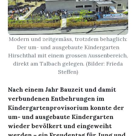
nental
Modern und zeitgemäss, trotzdem behaglich:
Burg
Der um- und ausgebaute Kindergarten
Hirschthal mit einem grossen Aussenbereich,
direkt am Talbach gelegen. (Bilder: Frieda
rrenäsch
Steffen)
ntenschwil
Nach einem Jahr Bauzeit und damit
verbundenen Entbehrungen im
Kindergartenprovisorium konnte der
n
um- und ausgebaute Kindergarten
wieder bevölkert und eingeweiht
werden – ein Freudentag für Jung und
ster