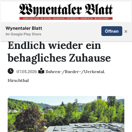
Abonnieren
Anmelden
Wynentaler Blatt
×
Öffnen
Im Google Play Store
Endlich wieder ein
behagliches Zuhause
Immobilien
07.05.2026
Suhren-/Rueder-/Uerkental
,
Veranstaltungen
Hirschthal
Stellen
E-
Paper
App