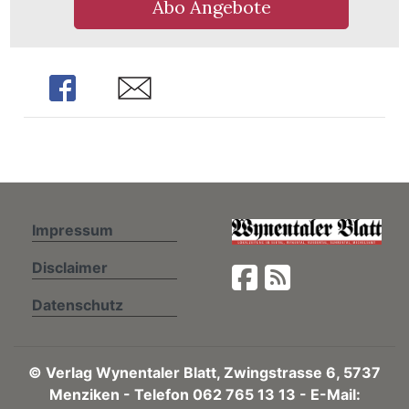
Abo Angebote
n
Share
Share
Impressum
Disclaimer
Datenschutz
©
Verlag Wynentaler Blatt, Zwingstrasse 6, 5737
Menziken - Telefon 062 765 13 13 - E-Mail: