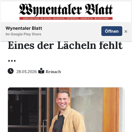
Abonnieren
Anmelden
Wynentaler Blatt
×
Öffnen
Im Google Play Store
Eines der Lächeln fehlt
…
Immobilien
28.05.2026
Reinach
Veranstaltungen
Stellen
E-
Paper
App