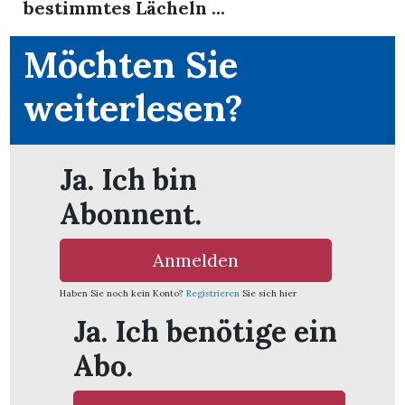
bestimmtes Lächeln ...
Möchten Sie
weiterlesen?
ionen
Ja. Ich bin
Abonnent.
n
zeige
Anmelden
Haben Sie noch kein Konto?
Registrieren
Sie sich hier
n
ration
Ja. Ich benötige ein
Abo.