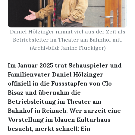
nental
Daniel Hölzinger nimmt viel aus der Zeit als
Betriebsleiter im Theater am Bahnhof mit.
Burg
(Archivbild: Janine Flückiger)
Im Januar 2025 trat Schauspieler und
rrenäsch
Familienvater Daniel Hölzinger
ntenschwil
offiziell in die Fussstapfen von Clo
Bisaz und übernahm die
Betriebsleitung im Theater am
n
Bahnhof in Reinach. Wer zurzeit eine
Vorstellung im blauen Kulturhaus
besucht, merkt schnell: Ein
ster