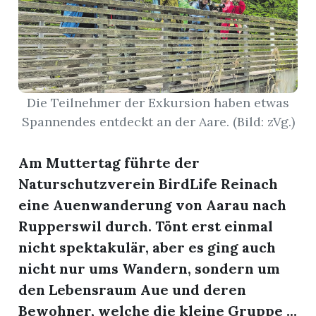
nental
Die Teilnehmer der Exkursion haben etwas
Burg
Spannendes entdeckt an der Aare. (Bild: zVg.)
rrenäsch
Am Muttertag führte der
ntenschwil
Naturschutzverein BirdLife Reinach
eine Auenwanderung von Aarau nach
Rupperswil durch. Tönt erst einmal
nicht spektakulär, aber es ging auch
n
nicht nur ums Wandern, sondern um
den Lebensraum Aue und deren
Bewohner, welche die kleine Gruppe ...
ster