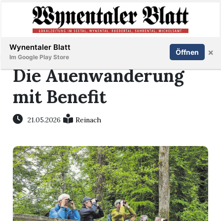
Abonnieren
Anmelden
Wynentaler Blatt
×
Öffnen
Im Google Play Store
Die Auenwanderung
mit Benefit
Immobilien
21.05.2026
Reinach
Veranstaltungen
Stellen
E-
Paper
App