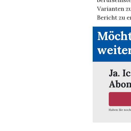
Varianten z
Bericht zu er
Möcht
weite
Ja. I
Abon
Haben Sie noch