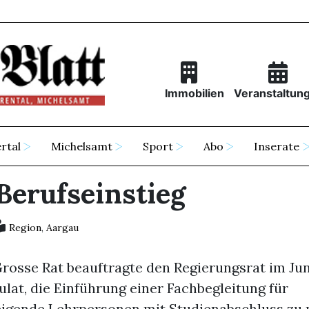
Immobilien
Veranstaltun
rtal
Michelsamt
Sport
Abo
Inserate
Berufseinstieg
Region
,
Aargau
Grosse Rat beauftragte den Regierungsrat im Ju
ulat, die Einführung einer Fachbegleitung für
eigende Lehrpersonen mit Studienabschluss zu 