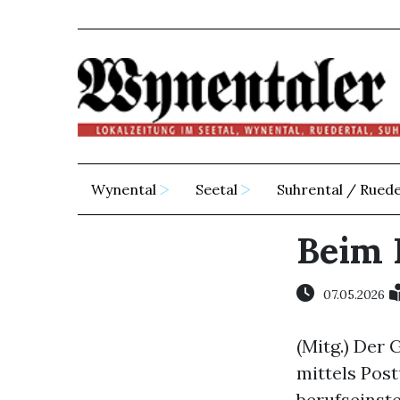
Wynental
Seetal
Suhrental / Ruede
Beim 
07.05.2026
(Mitg.) Der 
mittels Post
berufseinst