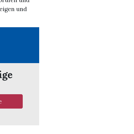
zeigen und
ige
e