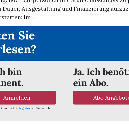
u Dauer, Ausgestaltung und Finanzierung aufzu
statten: Im ...
en Sie
rlesen?
ch bin
Ja. Ich benöt
nent.
ein Abo.
Anmelden
Abo Angebot
 kein Konto?
Registrieren
Sie sich hier