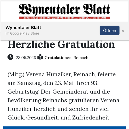
Abonnieren
Anmelden
Wynentaler Blatt
×
Öffnen
Im Google Play Store
Herzliche Gratulation
Immobilien
28.05.2026
Gratulationen
,
Reinach
(Mitg.) Verena Hunziker, Reinach, feierte
Veranstaltungen
am Samstag, den 23. Mai ihren 93.
Geburtstag. Der Gemeinderat und die
Stellen
Bevölkerung Reinachs gratulieren Verena
E-
Hunziker herzlich und senden ihr viel
Paper
Glück, Gesundheit. und Zufriedenheit.
App