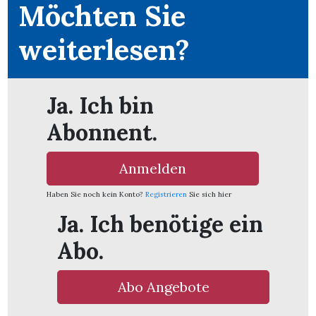
Möchten Sie
nental
weiterlesen?
Ja. Ich bin
Burg
Abonnent.
rrenäsch
Anmelden
ntenschwil
Haben Sie noch kein Konto?
Registrieren
Sie sich hier
Ja. Ich benötige ein
Abo.
n
Abo Angebote
ster