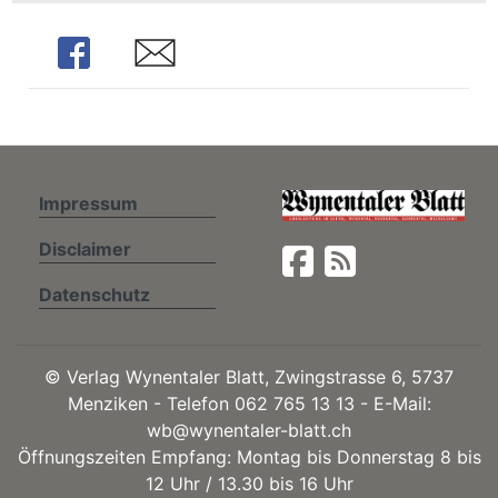
Share
Share
ionen
Impressum
Disclaimer
n
Datenschutz
zeige
n
©
Verlag Wynentaler Blatt, Zwingstrasse 6, 5737
ration
Menziken - Telefon 062 765 13 13 - E-Mail:
wb@wynentaler-blatt.ch
Öffnungszeiten Empfang: Montag bis Donnerstag 8 bis
12 Uhr / 13.30 bis 16 Uhr