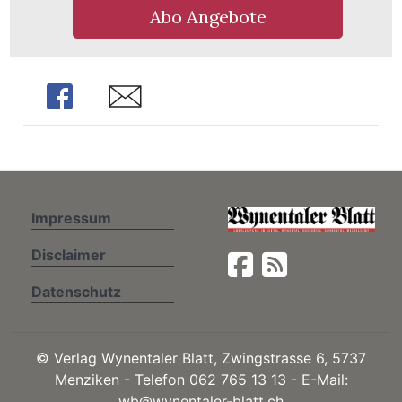
Abo Angebote
Share
Share
ionen
Impressum
n
zeige
Disclaimer
Datenschutz
n
ration
©
Verlag Wynentaler Blatt, Zwingstrasse 6, 5737
Menziken - Telefon 062 765 13 13 - E-Mail:
wb@wynentaler-blatt.ch