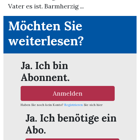
Vater es ist. Barmherzig ...
nental
Möchten Sie
weiterlesen?
Burg
Ja. Ich bin
rrenäsch
Abonnent.
ntenschwil
Anmelden
Haben Sie noch kein Konto?
Registrieren
Sie sich hier
n
Ja. Ich benötige ein
Abo.
ster