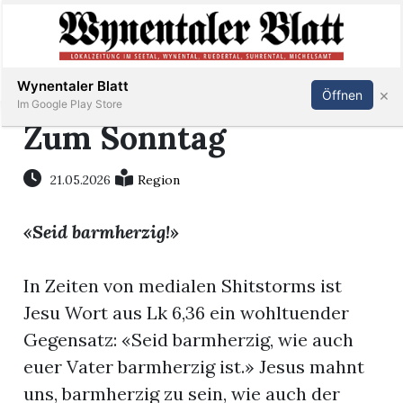
Abonnieren
Anmelden
Wynentaler Blatt
×
Öffnen
Im Google Play Store
Zum Sonntag
Immobilien
21.05.2026
Region
«Seid barmherzig!»
Veranstaltungen
In Zeiten von medialen Shitstorms ist
Stellen
Jesu Wort aus Lk 6,36 ein wohltuender
E-
Gegensatz: «Seid barmherzig, wie auch
Paper
euer Vater barmherzig ist.» Jesus mahnt
uns, barmherzig zu sein, wie auch der
App