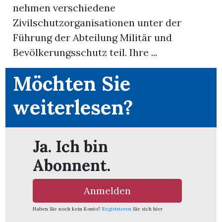
nehmen verschiedene
nental
Zivilschutzorganisationen unter der
Führung der Abteilung Militär und
Bevölkerungsschutz teil. Ihre ...
Burg
Möchten Sie
weiterlesen?
rrenäsch
ntenschwil
Ja. Ich bin
Abonnent.
n
Anmelden
Haben Sie noch kein Konto?
Registrieren
Sie sich hier
ster