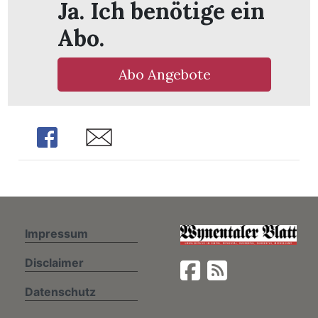
Ja. Ich benötige ein
Abo.
Abo Angebote
ionen
Share
Share
n
zeige
Impressum
n
ration
Disclaimer
Datenschutz